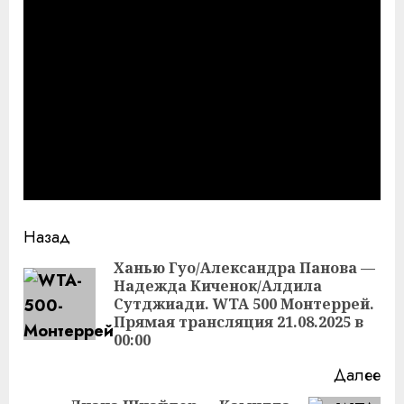
Продолжить
Назад
чтение
Ханью Гуо/Александра Панова —
Надежда Киченок/Алдила
Пр
Сутджиади. WTA 500 Монтеррей.
за
Прямая трансляция 21.08.2025 в
00:00
Далее