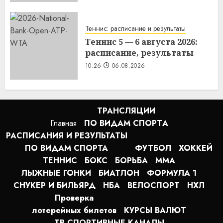
Теннис: расписание и результаты
Теннис 5 — 6 августа 2026:
расписание, результаты
10:26
06.08.2026
ТРАНСЛЯЦИИ
Главная
ПО ВИДАМ СПОРТA
РАСПИСАНИЯ И РЕЗУЛЬТАТЫ
ПО ВИДАМ СПОРТА
ФУТБОЛ
ХОККЕЙ
ТЕННИС
БОКС
БОРЬБА
MMA
ЛЫЖНЫЕ ГОНКИ
БИАТЛОН
ФОРМУЛА 1
СНУКЕР И БИЛЬЯРД
НБА
ВЕЛОСПОРТ
НХЛ
Проверка
лотерейных билетов
КУРСЫ ВАЛЮТ
ТВ СПОРТИВНЫЕ КАНАЛЫ