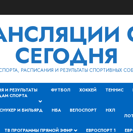
РАНСЛЯЦИИ 
СЕГОДНЯ
СПОРТА, РАСПИСАНИЯ И РЕЗУЛЬТАТЫ СПОРТИВНЫХ СО
Я И РЕЗУЛЬТАТЫ
ФУТБОЛ
ХОККЕЙ
ТЕННИС
ДАМ СПОРТА
СНУКЕР И БИЛЬЯРД
НБА
ВЕЛОСПОРТ
НХЛ
ЛОТ
ТВ ПРОГРАММЫ ПРЯМОЙ ЭФИР
ЕВРОСПОРТ 1
ЕВР