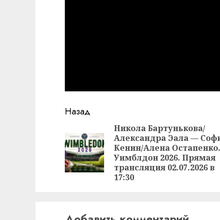
Продолжить
Назад
чтение
Никола Бартунькова/
Александра Эала — Соф
Кенин/Алена Остапенко
Уимблдон 2026. Прямая
трансляция 02.07.2026 в
17:30
Добавить комментарий