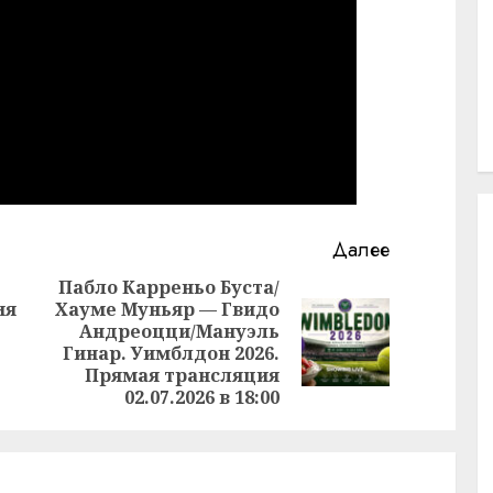
Далее
Пабло Карреньо Буста/
ия
Хауме Муньяр — Гвидо
.
Андреоцци/Мануэль
Предыдущая
Следующая
Гинар. Уимблдон 2026.
запись:
запись:
Прямая трансляция
02.07.2026 в 18:00