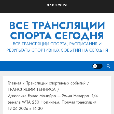
Перейти
07.08.2026
к
содержимому
ВСЕ ТРАНСЛЯЦИИ
СПОРТА СЕГОДНЯ
ВСЕ ТРАНСЛЯЦИИ СПОРТА, РАСПИСАНИЯ И
РЕЗУЛЬТАТЫ СПОРТИВНЫХ СОБЫТИЙ НА СЕГОДНЯ
Главная
Трансляции спортивных событий
ТРАНСЛЯЦИИ ТЕННИСА
Джессика Бузас Манейро — Эмма Наварро. 1/4
финала WTA 250 Ноттингем. Прямая трансляция
19.06.2026 в 16:30