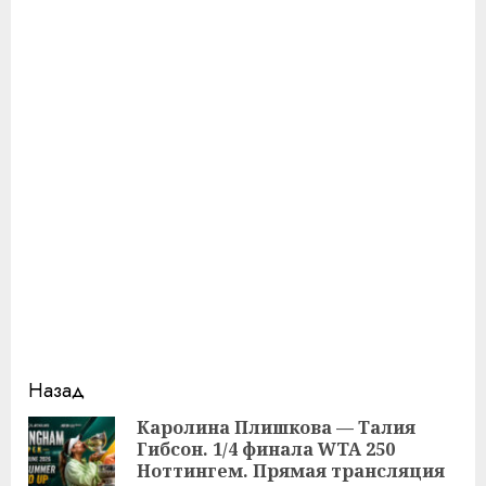
Продолжить
Назад
чтение
Каролина Плишкова — Талия
Гибсон. 1/4 финала WTA 250
Пр
Ноттингем. Прямая трансляция
за