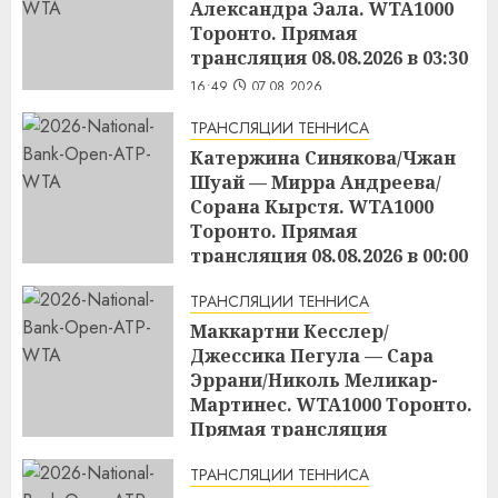
Александра Эала. WTA1000
Торонто. Прямая
трансляция 08.08.2026 в 03:30
16:49
07.08.2026
ТРАНСЛЯЦИИ ТЕННИСА
Катержина Синякова/Чжан
Шуай — Мирра Андреева/
Сорана Кырстя. WTA1000
Торонто. Прямая
трансляция 08.08.2026 в 00:00
16:48
07.08.2026
ТРАНСЛЯЦИИ ТЕННИСА
Маккартни Кесслер/
Джессика Пегула — Сара
Эррани/Николь Меликар-
Мартинес. WTA1000 Торонто.
Прямая трансляция
07.08.2026 в 21:00
ТРАНСЛЯЦИИ ТЕННИСА
16:45
07.08.2026