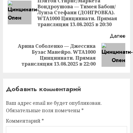
чтение
Пэйтон Стирнс/Маркета
Вондроушова — Тимея Бабош/
Пр
Луиза Стефани (ДОИГРОВКА).
за
WTA1000 Цинциннати. Прямая
трансляция 13.08.2025 в 20:30
Далее
Арина Соболенко — Джессика
Бузас Манейро. WTA1000
Следующая
Цинциннати. Прямая
запись:
трансляция 13.08.2025 в 22:00
Добавить комментарий
Ваш адрес email не будет опубликован.
Обязательные поля помечены
*
Комментарий
*