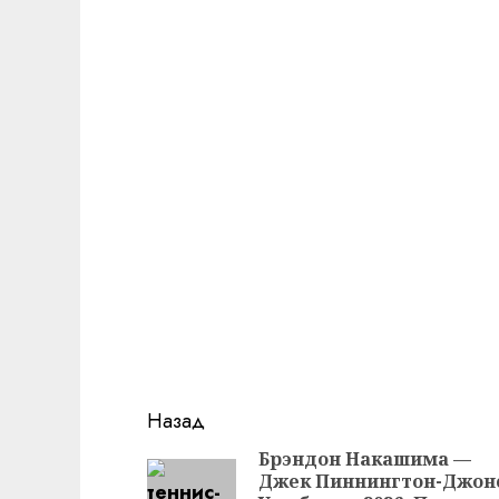
Продолжить
Назад
чтение
Брэндон Накашима —
Джек Пиннингтон-Джон