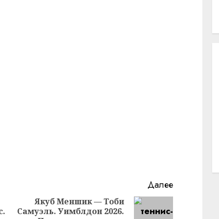
Далее
Якуб Меншик — Тоби
с.
Самуэль. Уимблдон 2026.
Следующая
Предыдущая