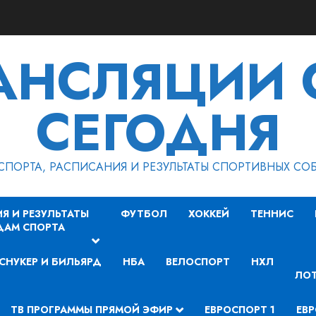
РАНСЛЯЦИИ 
СЕГОДНЯ
СПОРТА, РАСПИСАНИЯ И РЕЗУЛЬТАТЫ СПОРТИВНЫХ СО
Я И РЕЗУЛЬТАТЫ
ФУТБОЛ
ХОККЕЙ
ТЕННИС
ДАМ СПОРТА
СНУКЕР И БИЛЬЯРД
НБА
ВЕЛОСПОРТ
НХЛ
ЛОТ
ТВ ПРОГРАММЫ ПРЯМОЙ ЭФИР
ЕВРОСПОРТ 1
ЕВР