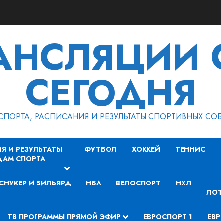
РАНСЛЯЦИИ 
СЕГОДНЯ
СПОРТА, РАСПИСАНИЯ И РЕЗУЛЬТАТЫ СПОРТИВНЫХ СО
Я И РЕЗУЛЬТАТЫ
ФУТБОЛ
ХОККЕЙ
ТЕННИС
ДАМ СПОРТА
СНУКЕР И БИЛЬЯРД
НБА
ВЕЛОСПОРТ
НХЛ
ЛОТ
ТВ ПРОГРАММЫ ПРЯМОЙ ЭФИР
ЕВРОСПОРТ 1
ЕВР