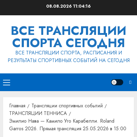
Перейти
08.08.2026
11:04:16
к
содержимому
ВСЕ ТРАНСЛЯЦИИ
СПОРТА СЕГОДНЯ
ВСЕ ТРАНСЛЯЦИИ СПОРТА, РАСПИСАНИЯ И
РЕЗУЛЬТАТЫ СПОРТИВНЫХ СОБЫТИЙ НА СЕГОДНЯ
Основное
меню
Главная
Трансляции спортивных событий
ТРАНСЛЯЦИИ ТЕННИСА
Эмилио Нава — Камило Уго Карабелли. Roland
Garros 2026. Прямая трансляция 25.05.2026 в 15:00