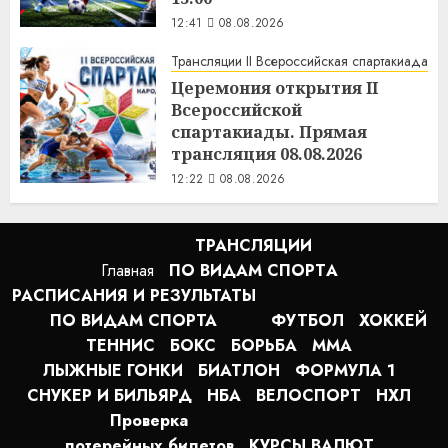
12:41
08.08.2026
Трансляции II Всероссийская спартакиада
Церемония открытия II
Всероссийской
спартакиады. Прямая
трансляция 08.08.2026
12:22
08.08.2026
ТРАНСЛЯЦИИ
Главная
ПО ВИДАМ СПОРТA
РАСПИСАНИЯ И РЕЗУЛЬТАТЫ
ПО ВИДАМ СПОРТА
ФУТБОЛ
ХОККЕЙ
ТЕННИС
БОКС
БОРЬБА
MMA
ЛЫЖНЫЕ ГОНКИ
БИАТЛОН
ФОРМУЛА 1
СНУКЕР И БИЛЬЯРД
НБА
ВЕЛОСПОРТ
НХЛ
Проверка
лотерейных билетов
КУРСЫ ВАЛЮТ