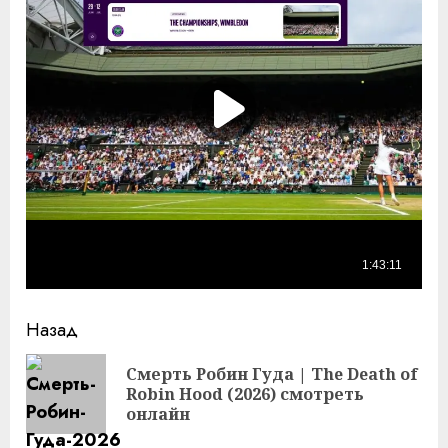
Продолжить
Назад
чтение
Смерть Робин Гуда | The Death of
Пр
Robin Hood (2026) смотреть
за
онлайн