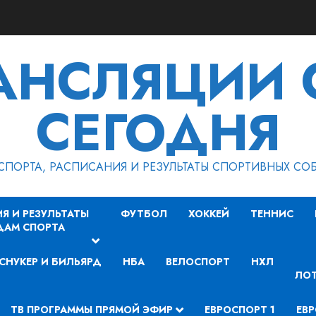
РАНСЛЯЦИИ 
СЕГОДНЯ
СПОРТА, РАСПИСАНИЯ И РЕЗУЛЬТАТЫ СПОРТИВНЫХ СО
Я И РЕЗУЛЬТАТЫ
ФУТБОЛ
ХОККЕЙ
ТЕННИС
ДАМ СПОРТА
СНУКЕР И БИЛЬЯРД
НБА
ВЕЛОСПОРТ
НХЛ
ЛОТ
ТВ ПРОГРАММЫ ПРЯМОЙ ЭФИР
ЕВРОСПОРТ 1
ЕВР