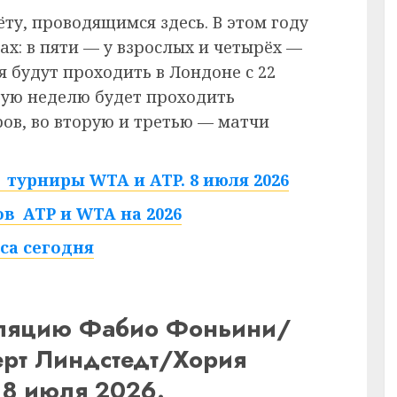
ёту, проводящимся здесь. В этом году
ах: в пяти — у взрослых и четырёх —
 будут проходить в Лондоне с 22
рвую неделю будет проходить
в, во вторую и третью — матчи
турниры WTA и ATP. 8 июля 2026
в ATP и WTA на 2026
са сегодня
сляцию Фабио Фоньини/
ерт Линдстедт/Хория
 8 июля 2026.