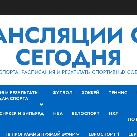
РАНСЛЯЦИИ 
СЕГОДНЯ
СПОРТА, РАСПИСАНИЯ И РЕЗУЛЬТАТЫ СПОРТИВНЫХ СО
Я И РЕЗУЛЬТАТЫ
ФУТБОЛ
ХОККЕЙ
ТЕННИС
ДАМ СПОРТА
СНУКЕР И БИЛЬЯРД
НБА
ВЕЛОСПОРТ
НХЛ
ЛОТ
ТВ ПРОГРАММЫ ПРЯМОЙ ЭФИР
ЕВРОСПОРТ 1
ЕВР