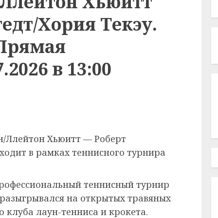
Ллейтон Хьюитт
едт/Хория Текэу.
 Прямая
.2026 в 13:00
и/Ллейтон Хьюитт — Роберт
оходит в рамках теннисного турнира
рофессиональный теннисный турнир
 разыгрывался на открытых травяных
 клуба лаун-тенниса и крокета.