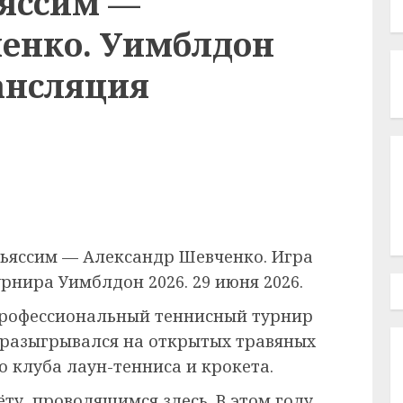
яссим —
енко. Уимблдон
ансляция
льяссим — Александр Шевченко. Игра
рнира Уимблдон 2026. 29 июня 2026.
рофессиональный теннисный турнир
 разыгрывался на открытых травяных
 клуба лаун-тенниса и крокета.
ёту, проводящимся здесь. В этом году