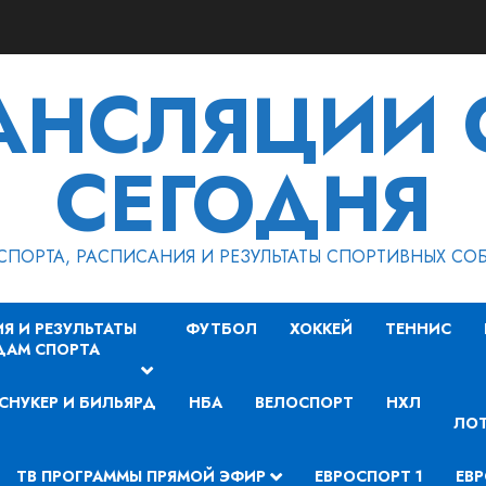
РАНСЛЯЦИИ 
СЕГОДНЯ
СПОРТА, РАСПИСАНИЯ И РЕЗУЛЬТАТЫ СПОРТИВНЫХ СО
Я И РЕЗУЛЬТАТЫ
ФУТБОЛ
ХОККЕЙ
ТЕННИС
ДАМ СПОРТА
СНУКЕР И БИЛЬЯРД
НБА
ВЕЛОСПОРТ
НХЛ
ЛОТ
ТВ ПРОГРАММЫ ПРЯМОЙ ЭФИР
ЕВРОСПОРТ 1
ЕВР