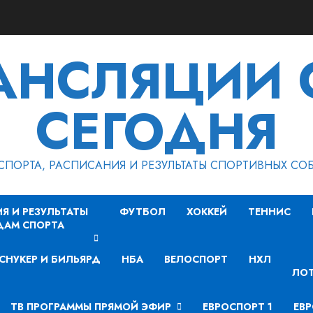
РАНСЛЯЦИИ 
СЕГОДНЯ
СПОРТА, РАСПИСАНИЯ И РЕЗУЛЬТАТЫ СПОРТИВНЫХ СО
Я И РЕЗУЛЬТАТЫ
ФУТБОЛ
ХОККЕЙ
ТЕННИС
ДАМ СПОРТА
СНУКЕР И БИЛЬЯРД
НБА
ВЕЛОСПОРТ
НХЛ
ЛОТ
ТВ ПРОГРАММЫ ПРЯМОЙ ЭФИР
ЕВРОСПОРТ 1
ЕВР