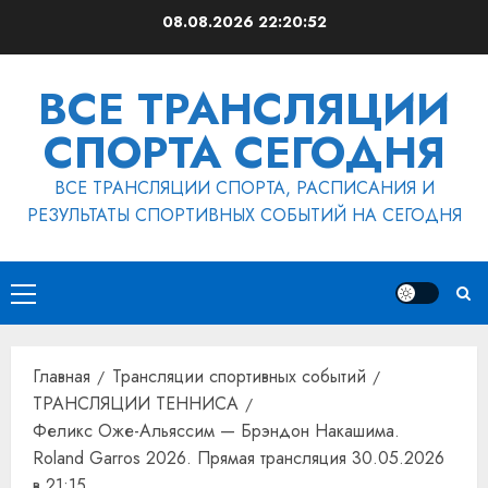
Перейти
08.08.2026
22:20:53
к
содержимому
ВСЕ ТРАНСЛЯЦИИ
СПОРТА СЕГОДНЯ
ВСЕ ТРАНСЛЯЦИИ СПОРТА, РАСПИСАНИЯ И
РЕЗУЛЬТАТЫ СПОРТИВНЫХ СОБЫТИЙ НА СЕГОДНЯ
Основное
меню
Главная
Трансляции спортивных событий
ТРАНСЛЯЦИИ ТЕННИСА
Феликс Оже-Альяссим — Брэндон Накашима.
Roland Garros 2026. Прямая трансляция 30.05.2026
в 21:15