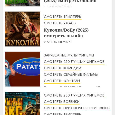
(2025) смотреть онлайн
4:49
07.08.2026
СМОТРЕТЬ ТРИЛЛЕРЫ
СМОТРЕТЬ УЖАСЫ
Куколка/Dolly (2025)
смотреть онлайн
2:55
07.08.2026
ЗАРУБЕЖНЫЕ МУЛЬТФИЛЬМЫ
СМОТРЕТЬ 250 ЛУЧШИХ ФИЛЬМОВ
СМОТРЕТЬ КОМЕДИИ
СМОТРЕТЬ СЕМЕЙНЫЕ ФИЛЬМЫ
СМОТРЕТЬ ФЭНТЕЗИ
Рататуй (2007) / Ratatouille
смотреть онлайн
СМОТРЕТЬ 250 ЛУЧШИХ ФИЛЬМОВ
2:32
07.08.2026
СМОТРЕТЬ БОЕВИКИ
СМОТРЕТЬ ПРИКЛЮЧЕНЧЕСКИЕ ФИЛЬМЫ
СМОТРЕТЬ ТРИЛЛЕРЫ