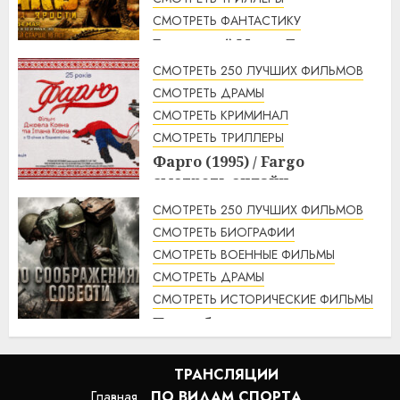
СМОТРЕТЬ ФАНТАСТИКУ
Безумный Макс: Дорога
ярости (2015) / Mad Max: Fury
СМОТРЕТЬ 250 ЛУЧШИХ ФИЛЬМОВ
Road смотреть онлайн
СМОТРЕТЬ ДРАМЫ
1:56
07.08.2026
СМОТРЕТЬ КРИМИНАЛ
СМОТРЕТЬ ТРИЛЛЕРЫ
Фарго (1995) / Fargo
смотреть онлайн
1:49
07.08.2026
СМОТРЕТЬ 250 ЛУЧШИХ ФИЛЬМОВ
СМОТРЕТЬ БИОГРАФИИ
СМОТРЕТЬ ВОЕННЫЕ ФИЛЬМЫ
СМОТРЕТЬ ДРАМЫ
СМОТРЕТЬ ИСТОРИЧЕСКИЕ ФИЛЬМЫ
По соображениям совести
(2016) / Hacksaw Ridge
смотреть онлайн
ТРАНСЛЯЦИИ
1:12
07.08.2026
Главная
ПО ВИДАМ СПОРТA