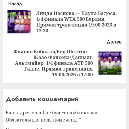
Продолжить
Назад
чтение
Линда Носкова — Паула Бадоса.
1/4 финала WTA 500 Берлин.
Пр
Прямая трансляция 19.06.2026 в
за
13:30
Далее
Флавио Коболли/Бен Шелтон —
Жоао Фонсека/Даниэль
Следующая
Альтмайер. 1/4 финала ATP 500
запись:
Галле. Прямая трансляция
19.06.2026 в 17:00
Добавить комментарий
Ваш адрес email не будет опубликован.
Обязательные поля помечены
*