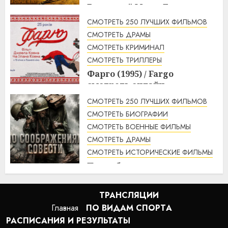
Безумный Макс: Дорога
ярости (2015) / Mad Max: Fury
СМОТРЕТЬ 250 ЛУЧШИХ ФИЛЬМОВ
Road смотреть онлайн
СМОТРЕТЬ ДРАМЫ
1:56
07.08.2026
СМОТРЕТЬ КРИМИНАЛ
СМОТРЕТЬ ТРИЛЛЕРЫ
Фарго (1995) / Fargo
смотреть онлайн
1:49
07.08.2026
СМОТРЕТЬ 250 ЛУЧШИХ ФИЛЬМОВ
СМОТРЕТЬ БИОГРАФИИ
СМОТРЕТЬ ВОЕННЫЕ ФИЛЬМЫ
СМОТРЕТЬ ДРАМЫ
СМОТРЕТЬ ИСТОРИЧЕСКИЕ ФИЛЬМЫ
По соображениям совести
(2016) / Hacksaw Ridge
смотреть онлайн
ТРАНСЛЯЦИИ
1:12
07.08.2026
Главная
ПО ВИДАМ СПОРТA
РАСПИСАНИЯ И РЕЗУЛЬТАТЫ