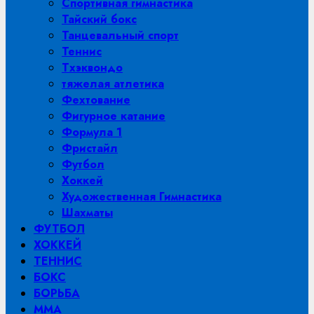
Спортивная гимнастика
Тайский бокс
Танцевальный спорт
Теннис
Тхэквондо
тяжелая атлетика
Фехтование
Фигурное катание
Формула 1
Фристайл
Футбол
Хоккей
Художественная Гимнастика
Шахматы
ФУТБОЛ
ХОККЕЙ
ТЕННИС
БОКС
БОРЬБА
MMA