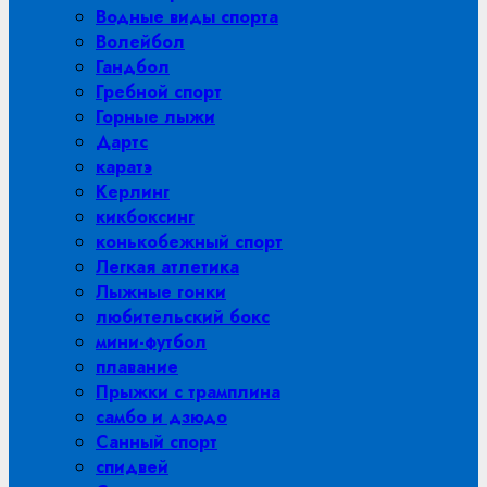
Водные виды спорта
Волейбол
Гандбол
Гребной спорт
Горные лыжи
Дартс
каратэ
Керлинг
кикбоксинг
конькобежный спорт
Легкая атлетика
Лыжные гонки
любительский бокс
мини-футбол
плавание
Прыжки с трамплина
самбо и дзюдо
Санный спорт
спидвей