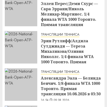
Эллен Перес/Деми Схурс —
Сара Эррани/Николь
Меликар-Мартинес. 1/4
финала WTA 1000 Торонто.
Прямая трансляция
09.08.2026 в 23:00
ТРАНСЛЯЦИИ ТЕННИСА
17:03
09.08.2026
Эрин Рутлифф/Алдила
Сутджиади — Тереза
Михаликова/Оливия
Николлс. 1/4 финала WTA
1000 Торонто. Прямая
трансляция 09.08.2026 в 19:30
ТРАНСЛЯЦИИ ТЕННИСА
17:01
09.08.2026
Александра Эала — Белинда
Бенчич. 1/8 финала WTA 1000
Торонто. Прямая
трансляция 10.08.2026 в 03:30
16:54
09.08.2026