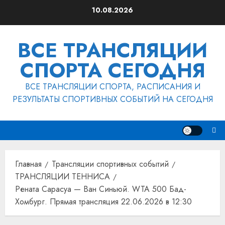
Перейти
10.08.2026
к
содержимому
ВСЕ ТРАНСЛЯЦИИ
СПОРТА СЕГОДНЯ
ВСЕ ТРАНСЛЯЦИИ СПОРТА, РАСПИСАНИЯ И
РЕЗУЛЬТАТЫ СПОРТИВНЫХ СОБЫТИЙ НА СЕГОДНЯ
Главная
Трансляции спортивных событий
ТРАНСЛЯЦИИ ТЕННИСА
Рената Сарасуа — Ван Синьюй. WTA 500 Бад-
Хомбург. Прямая трансляция 22.06.2026 в 12:30