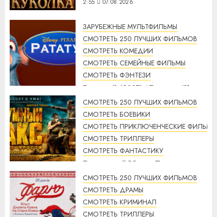
2:55
07.08.2026
ЗАРУБЕЖНЫЕ МУЛЬТФИЛЬМЫ
СМОТРЕТЬ 250 ЛУЧШИХ ФИЛЬМОВ
СМОТРЕТЬ КОМЕДИИ
СМОТРЕТЬ СЕМЕЙНЫЕ ФИЛЬМЫ
СМОТРЕТЬ ФЭНТЕЗИ
Рататуй (2007) / Ratatouille
смотреть онлайн
СМОТРЕТЬ 250 ЛУЧШИХ ФИЛЬМОВ
2:32
07.08.2026
СМОТРЕТЬ БОЕВИКИ
СМОТРЕТЬ ПРИКЛЮЧЕНЧЕСКИЕ ФИЛЬМЫ
СМОТРЕТЬ ТРИЛЛЕРЫ
СМОТРЕТЬ ФАНТАСТИКУ
Безумный Макс: Дорога
ярости (2015) / Mad Max: Fury
СМОТРЕТЬ 250 ЛУЧШИХ ФИЛЬМОВ
Road смотреть онлайн
СМОТРЕТЬ ДРАМЫ
1:56
07.08.2026
СМОТРЕТЬ КРИМИНАЛ
СМОТРЕТЬ ТРИЛЛЕРЫ