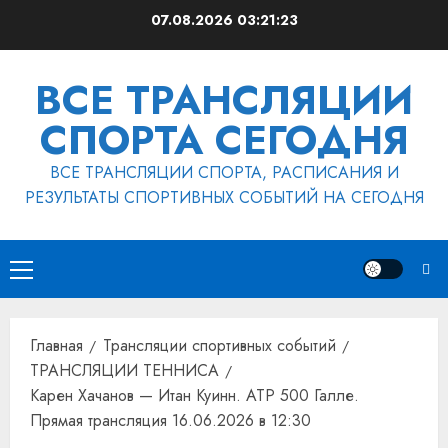
Перейти
07.08.2026
03:21:24
к
содержимому
ВСЕ ТРАНСЛЯЦИИ
СПОРТА СЕГОДНЯ
ВСЕ ТРАНСЛЯЦИИ СПОРТА, РАСПИСАНИЯ И
РЕЗУЛЬТАТЫ СПОРТИВНЫХ СОБЫТИЙ НА СЕГОДНЯ
Основное
меню
Главная
Трансляции спортивных событий
ТРАНСЛЯЦИИ ТЕННИСА
Карен Хачанов — Итан Куинн. ATP 500 Галле.
Прямая трансляция 16.06.2026 в 12:30