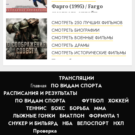
Фарго (1995) / Fargo
смотреть онлайн
1:49
07.08.2026
СМОТРЕТЬ 250 ЛУЧШИХ ФИЛЬМОВ
СМОТРЕТЬ БИОГРАФИИ
СМОТРЕТЬ ВОЕННЫЕ ФИЛЬМЫ
СМОТРЕТЬ ДРАМЫ
СМОТРЕТЬ ИСТОРИЧЕСКИЕ ФИЛЬМЫ
По соображениям совести
(2016) / Hacksaw Ridge
смотреть онлайн
ТРАНСЛЯЦИИ
1:12
07.08.2026
Главная
ПО ВИДАМ СПОРТA
РАСПИСАНИЯ И РЕЗУЛЬТАТЫ
ПО ВИДАМ СПОРТА
ФУТБОЛ
ХОККЕЙ
ТЕННИС
БОКС
БОРЬБА
MMA
ЛЫЖНЫЕ ГОНКИ
БИАТЛОН
ФОРМУЛА 1
СНУКЕР И БИЛЬЯРД
НБА
ВЕЛОСПОРТ
НХЛ
Проверка