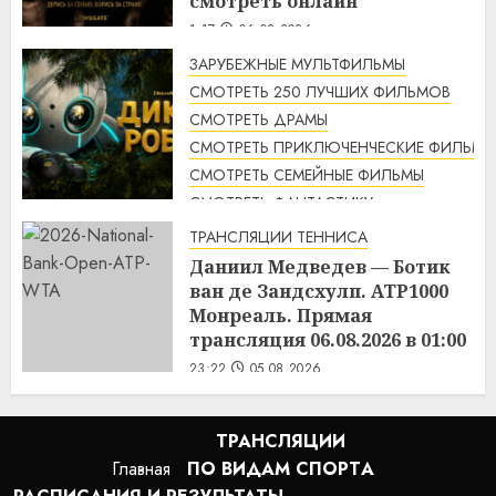
смотреть онлайн
1:17
06.08.2026
ЗАРУБЕЖНЫЕ МУЛЬТФИЛЬМЫ
СМОТРЕТЬ 250 ЛУЧШИХ ФИЛЬМОВ
СМОТРЕТЬ ДРАМЫ
СМОТРЕТЬ ПРИКЛЮЧЕНЧЕСКИЕ ФИЛЬМЫ
СМОТРЕТЬ СЕМЕЙНЫЕ ФИЛЬМЫ
СМОТРЕТЬ ФАНТАСТИКУ
Дикий робот (2024) / The Wild
ТРАНСЛЯЦИИ ТЕННИСА
Robot смотреть онлайн
Даниил Медведев — Ботик
1:14
06.08.2026
ван де Зандсхулп. ATP1000
Монреаль. Прямая
трансляция 06.08.2026 в 01:00
23:22
05.08.2026
ТРАНСЛЯЦИИ
Главная
ПО ВИДАМ СПОРТA