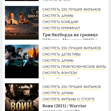
2:50
06.08.2026
СМОТРЕТЬ 250 ЛУЧШИХ ФИЛЬМОВ
СМОТРЕТЬ ДРАМЫ
СМОТРЕТЬ КОМЕДИИ
СМОТРЕТЬ КРИМИНАЛ
Три билборда на границе
Эббинга, Миссури (2017) /
Three Billboards Outside
СМОТРЕТЬ 250 ЛУЧШИХ ФИЛЬМОВ
Ebbing, Missouri смотреть
СМОТРЕТЬ ДЕТЕКТИВЫ
онлайн
СМОТРЕТЬ ДРАМЫ
2:48
06.08.2026
СМОТРЕТЬ ПРИКЛЮЧЕНЧЕСКИЕ ФИЛЬМЫ
СМОТРЕТЬ ФЭНТЕЗИ
Гарри Поттер и Дары
смерти: Часть 2 (2011) / Harry
СМОТРЕТЬ 250 ЛУЧШИХ ФИЛЬМОВ
Potter and the Deathly
СМОТРЕТЬ ДРАМЫ
Hallows: Part 2 смотреть
СМОТРЕТЬ ФИЛЬМЫ О СПОРТЕ
онлайн
Воин (2011) / Warrior
2:12
06.08.2026