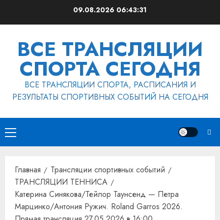
Перейти
09.08.2026
06:43:32
к
содержимому
ВСЕ ТРАНСЛЯЦИИ
СПОРТА СЕГОДНЯ
ВСЕ ТРАНСЛЯЦИИ СПОРТА, РАСПИСАНИЯ И
РЕЗУЛЬТАТЫ СПОРТИВНЫХ СОБЫТИЙ НА СЕГОДНЯ
Основное
меню
Главная
Трансляции спортивных событий
ТРАНСЛЯЦИИ ТЕННИСА
Катерина Синякова/Тейлор Таунсенд — Петра
Марцинко/Антония Ружич. Roland Garros 2026.
Прямая трансляция 27.05.2026 в 16:00