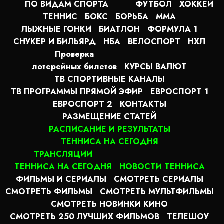
ПО ВИДАМ СПОРТА
ФУТБОЛ
ХОККЕЙ
ТЕННИС
БОКС
БОРЬБА
MMA
ЛЫЖНЫЕ ГОНКИ
БИАТЛОН
ФОРМУЛА 1
СНУКЕР И БИЛЬЯРД
НБА
ВЕЛОСПОРТ
НХЛ
Проверка
лотерейных билетов
КУРСЫ ВАЛЮТ
ТВ СПОРТИВНЫЕ КАНАЛЫ
ТВ ПРОГРАММЫ ПРЯМОЙ ЭФИР
ЕВРОСПОРТ 1
ЕВРОСПОРТ 2
КОНТАКТЫ
РАЗМЕЩЕНИЕ СТАТЕЙ
РАСПИСАНИЕ И РЕЗУЛЬТАТЫ
ТЕННИСА НА СЕГОДНЯ
ТРАНСЛЯЦИИ
ТЕННИСА НА СЕГОДНЯ
НОВОСТИ ТЕННИСА
ФИЛЬМЫ И СЕРИАЛЫ
СМОТРЕТЬ СЕРИАЛЫ
СМОТРЕТЬ ФИЛЬМЫ
СМОТРЕТЬ МУЛЬТФИЛЬМЫ
СМОТРЕТЬ НОВИНКИ КИНО
СМОТРЕТЬ 250 ЛУЧШИХ ФИЛЬМОВ
ТЕЛЕШОУ