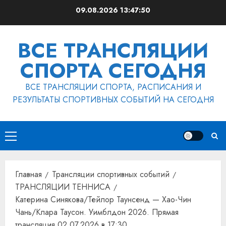
Перейти
09.08.2026
13:47:50
к
содержимому
ВСЕ ТРАНСЛЯЦИИ
СПОРТА СЕГОДНЯ
ВСЕ ТРАНСЛЯЦИИ СПОРТА, РАСПИСАНИЯ И
РЕЗУЛЬТАТЫ СПОРТИВНЫХ СОБЫТИЙ НА СЕГОДНЯ
Основное
меню
Главная
Трансляции спортивных событий
ТРАНСЛЯЦИИ ТЕННИСА
Катерина Синякова/Тейлор Таунсенд — Хао-Чин
Чань/Клара Таусон. Уимблдон 2026. Прямая
трансляция 02.07.2026 в 17:30