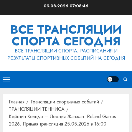
Перейти
09.08.2026
07:08:46
к
содержимому
ВСЕ ТРАНСЛЯЦИИ
СПОРТА СЕГОДНЯ
ВСЕ ТРАНСЛЯЦИИ СПОРТА, РАСПИСАНИЯ И
РЕЗУЛЬТАТЫ СПОРТИВНЫХ СОБЫТИЙ НА СЕГОДНЯ
Основное
меню
Главная
Трансляции спортивных событий
ТРАНСЛЯЦИИ ТЕННИСА
Кейтлин Кеведо — Леолия Жанжан. Roland Garros
2026. Прямая трансляция 25.05.2026 в 16:00