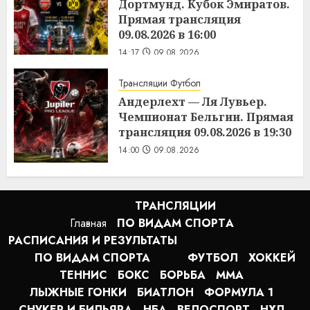
Дортмунд. Кубок Эмиратов.
Прямая трансляция
09.08.2026 в 16:00
14:17
09.08.2026
Трансляции Футбол
Андерлехт — Ля Лувьер.
Чемпионат Бельгии. Прямая
трансляция 09.08.2026 в 19:30
14:00
09.08.2026
ТРАНСЛЯЦИИ
Главная
ПО ВИДАМ СПОРТA
РАСПИСАНИЯ И РЕЗУЛЬТАТЫ
ПО ВИДАМ СПОРТА
ФУТБОЛ
ХОККЕЙ
ТЕННИС
БОКС
БОРЬБА
MMA
ЛЫЖНЫЕ ГОНКИ
БИАТЛОН
ФОРМУЛА 1
СНУКЕР И БИЛЬЯРД
НБА
ВЕЛОСПОРТ
НХЛ