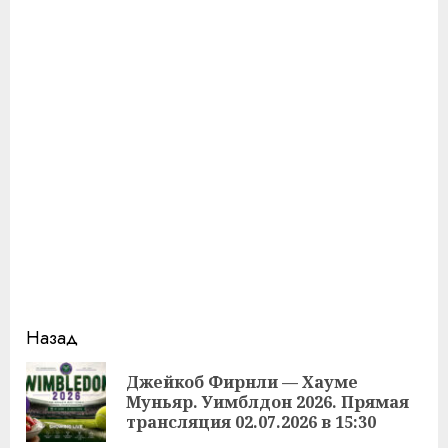
Продолжить
Назад
чтение
Джейкоб Фирнли — Хауме
Пр
Муньяр. Уимблдон 2026. Прямая
за
трансляция 02.07.2026 в 15:30