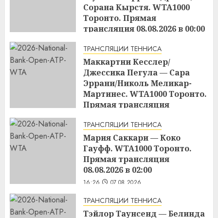
Сорана Кырстя. WTA1000
Торонто. Прямая
трансляция 08.08.2026 в 00:00
16:48
07.08.2026
ТРАНСЛЯЦИИ ТЕННИСА
Маккартни Кесслер/
Джессика Пегула — Сара
Эррани/Николь Меликар-
Мартинес. WTA1000 Торонто.
Прямая трансляция
07.08.2026 в 21:00
ТРАНСЛЯЦИИ ТЕННИСА
16:45
07.08.2026
Мария Саккари — Коко
Гауфф. WTA1000 Торонто.
Прямая трансляция
08.08.2026 в 02:00
16:26
07.08.2026
ТРАНСЛЯЦИИ ТЕННИСА
Тэйлор Таунсенд — Белинда