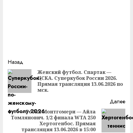
Продолжить
Назад
чтение
Женский футбол. Спартак —
ЦСКА. Суперкубок России 2026.
Пр
Прямая трансляция 13.06.2026 по
за
мск.
Далее
Робин Монтгомери — Айла
Томлянович. 1/2 финала WTA 250
Следующая
Хертогенбос. Прямая
запись:
трансляция 13.06.2026 в 15:00