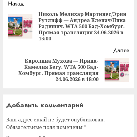
Продолжить
Назад
чтение
Николь Мелихар Мартинес/Эрин
Рутлифф — Андреа Клепач/Ника
Пр
Радишич. WTA 500 Бад-Хомбург.
за
Прямая трансляция 24.06.2026 в
15:00
Далее
Каролина Мухова — Ирина-
Камелия Бегу. WTA 500 Бад-
Следующая
Хомбург. Прямая трансляция
запись:
24.06.2026 в 18:00
Добавить комментарий
Ваш адрес email не будет опубликован.
Обязательные поля помечены
*