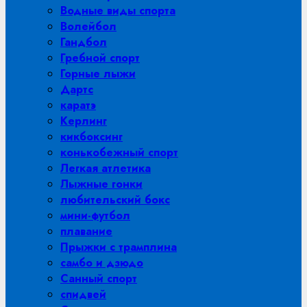
Водные виды спорта
Волейбол
Гандбол
Гребной спорт
Горные лыжи
Дартс
каратэ
Керлинг
кикбоксинг
конькобежный спорт
Легкая атлетика
Лыжные гонки
любительский бокс
мини-футбол
плавание
Прыжки с трамплина
самбо и дзюдо
Санный спорт
спидвей