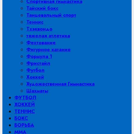
Спортивная гимнастика
Тайский бокс
Танцевальный спорт
Теннис
Тхэквондо
тяжелая атлетика
Фехтование
Фигурное катание
Формула 1
Фристайл
Футбол
Хоккей
Художественная Гимнастика
Шахматы
ФУТБОЛ
ХОККЕЙ
ТЕННИС
БОКС
БОРЬБА
MMA