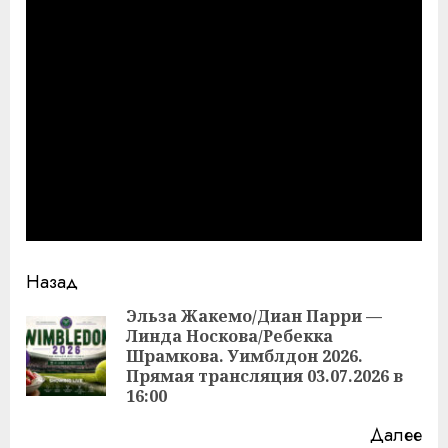
Продолжить
Назад
чтение
Эльза Жакемо/Диан Парри —
Линда Носкова/Ребекка
Пр
Шрамкова. Уимблдон 2026.
за
Прямая трансляция 03.07.2026 в
16:00
Далее