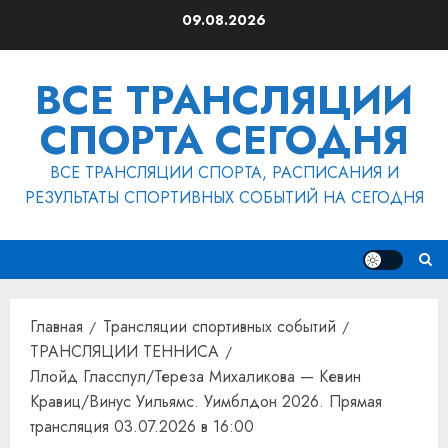
Перейти
09.08.2026
к
содержимому
ВСЕ ТРАНСЛЯЦИИ
СПОРТА СЕГОДНЯ
ВСЕ ТРАНСЛЯЦИИ СПОРТА, РАСПИСАНИЯ И
РЕЗУЛЬТАТЫ СПОРТИВНЫХ СОБЫТИЙ НА СЕГОДНЯ
Главная
Трансляции спортивных событий
ТРАНСЛЯЦИИ ТЕННИСА
Ллойд Гласспул/Тереза Михаликова — Кевин
Кравиц/Винус Уильямс. Уимблдон 2026. Прямая
трансляция 03.07.2026 в 16:00