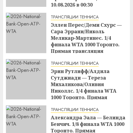
10.08.2026 в 00:30
17:04
09.08.2026
ТРАНСЛЯЦИИ ТЕННИСА
Эллен Перес/Деми Схурс —
Сара Эррани/Николь
Меликар-Мартинес. 1/4
финала WTA 1000 Торонто.
Прямая трансляция
09.08.2026 в 23:00
ТРАНСЛЯЦИИ ТЕННИСА
17:03
09.08.2026
Эрин Рутлифф/Алдила
Сутджиади — Тереза
Михаликова/Оливия
Николлс. 1/4 финала WTA
1000 Торонто. Прямая
трансляция 09.08.2026 в 19:30
ТРАНСЛЯЦИИ ТЕННИСА
17:01
09.08.2026
Александра Эала — Белинда
Бенчич. 1/8 финала WTA 1000
Торонто. Прямая