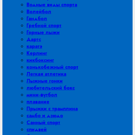
Водные виды спорта
Волейбол
Гандбол
Гребной спорт
Горные лыжи
Дартс
каратэ
Керлинг
кикбоксинг
конькобежный спорт
Легкая атлетика
Лыжные гонки
любительский бокс
мини-футбол
плавание
Прыжки с трамплина
самбо и дзюдо
Санный спорт
спидвей