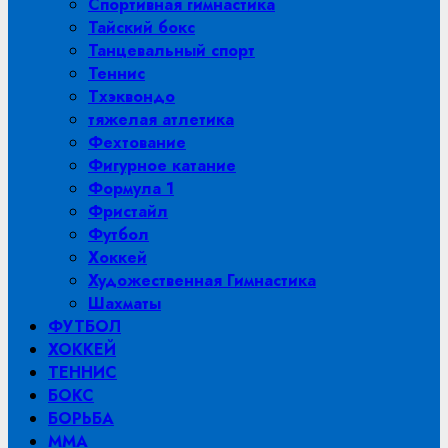
Спортивная гимнастика
Тайский бокс
Танцевальный спорт
Теннис
Тхэквондо
тяжелая атлетика
Фехтование
Фигурное катание
Формула 1
Фристайл
Футбол
Хоккей
Художественная Гимнастика
Шахматы
ФУТБОЛ
ХОККЕЙ
ТЕННИС
БОКС
БОРЬБА
MMA