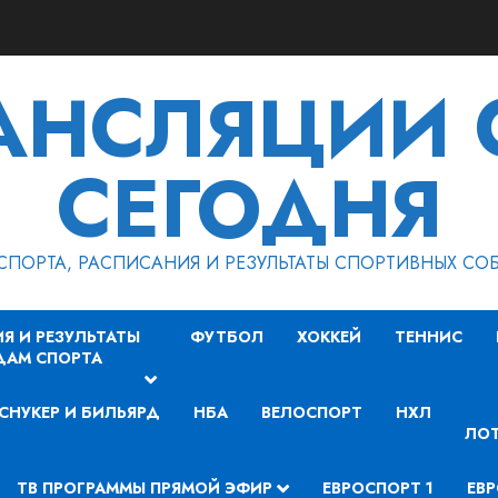
РАНСЛЯЦИИ 
СЕГОДНЯ
СПОРТА, РАСПИСАНИЯ И РЕЗУЛЬТАТЫ СПОРТИВНЫХ СО
Я И РЕЗУЛЬТАТЫ
ФУТБОЛ
ХОККЕЙ
ТЕННИС
ДАМ СПОРТА
СНУКЕР И БИЛЬЯРД
НБА
ВЕЛОСПОРТ
НХЛ
ЛОТ
ТВ ПРОГРАММЫ ПРЯМОЙ ЭФИР
ЕВРОСПОРТ 1
ЕВР