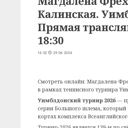
Магдалена Фрех
Калинская. Уимб
Прямая трансляц
18:30
16:52
29.06.2026
Смотреть онлайн: Магдалена Фре
в рамках теннисного турнира Уим
Уимблдонский турнир 2026
— п
серии Большого шлема, который
кортах комплекса Всеанглийского
Турнир-2026 является 139-м по сч