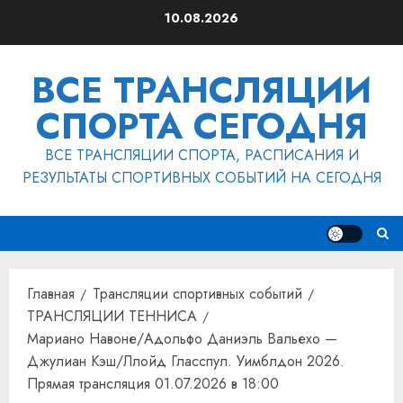
Перейти
10.08.2026
к
содержимому
ВСЕ ТРАНСЛЯЦИИ
СПОРТА СЕГОДНЯ
ВСЕ ТРАНСЛЯЦИИ СПОРТА, РАСПИСАНИЯ И
РЕЗУЛЬТАТЫ СПОРТИВНЫХ СОБЫТИЙ НА СЕГОДНЯ
Главная
Трансляции спортивных событий
ТРАНСЛЯЦИИ ТЕННИСА
Мариано Навоне/Адольфо Даниэль Вальехо —
Джулиан Кэш/Ллойд Гласспул. Уимблдон 2026.
Прямая трансляция 01.07.2026 в 18:00