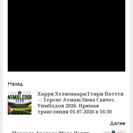
Продолжить
Назад
чтение
Харри Хелиоваара/Генри Паттен
— Теренс Атман/Люка Санчес.
Пр
Уимблдон 2026. Прямая
за
трансляция 01.07.2026 в 16:30
Далее