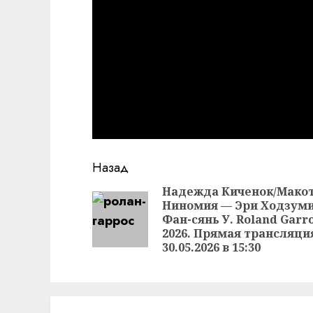
Продолжить
Назад
чтение
Надежда Киченок/Мако
Ниномия — Эри Ходзуми
Фан-сянь У. Roland Garr
2026. Прямая трансляци
30.05.2026 в 15:30