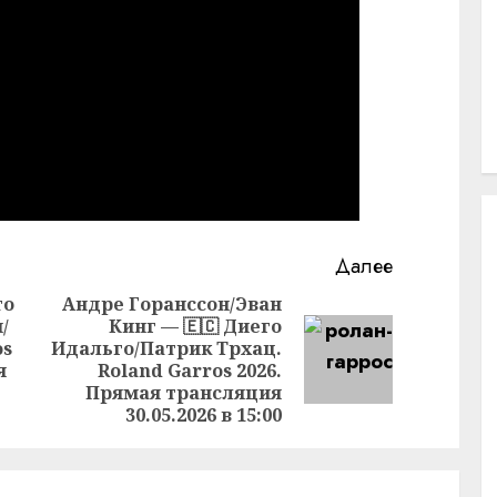
Далее
то
Андре Горанссон/Эван
/
Кинг — 🇪🇨 Диего
Предыдущая
os
Идальго/Патрик Трхац.
Следующая
запись:
я
Roland Garros 2026.
запись:
Прямая трансляция
30.05.2026 в 15:00