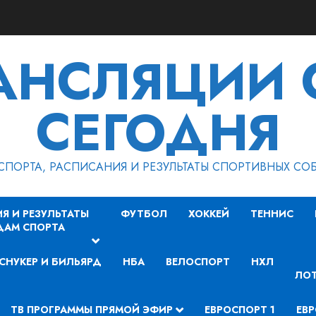
РАНСЛЯЦИИ 
СЕГОДНЯ
СПОРТА, РАСПИСАНИЯ И РЕЗУЛЬТАТЫ СПОРТИВНЫХ СО
Я И РЕЗУЛЬТАТЫ
ФУТБОЛ
ХОККЕЙ
ТЕННИС
ДАМ СПОРТА
СНУКЕР И БИЛЬЯРД
НБА
ВЕЛОСПОРТ
НХЛ
ЛОТ
ТВ ПРОГРАММЫ ПРЯМОЙ ЭФИР
ЕВРОСПОРТ 1
ЕВР