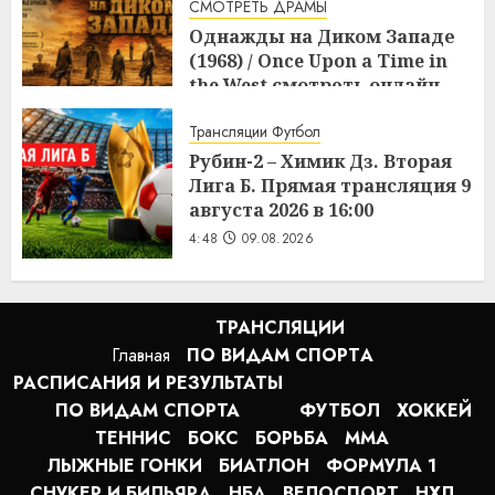
СМОТРЕТЬ ДРАМЫ
Однажды на Диком Западе
(1968) / Once Upon a Time in
the West смотреть онлайн
5:08
09.08.2026
Трансляции Футбол
Рубин-2 – Химик Дз. Вторая
Лига Б. Прямая трансляция 9
августа 2026 в 16:00
4:48
09.08.2026
ТРАНСЛЯЦИИ
Главная
ПО ВИДАМ СПОРТA
РАСПИСАНИЯ И РЕЗУЛЬТАТЫ
ПО ВИДАМ СПОРТА
ФУТБОЛ
ХОККЕЙ
ТЕННИС
БОКС
БОРЬБА
MMA
ЛЫЖНЫЕ ГОНКИ
БИАТЛОН
ФОРМУЛА 1
СНУКЕР И БИЛЬЯРД
НБА
ВЕЛОСПОРТ
НХЛ