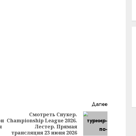
Далее
Смотреть Снукер.
он
Championship League 2026.
Предыдущая
Следующая
я
Лестер. Прямая
запись:
запись:
трансляция 23 июня 2026