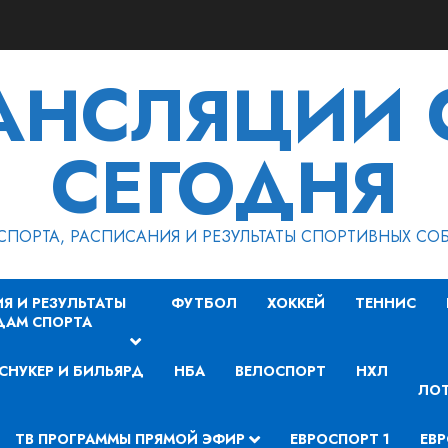
РАНСЛЯЦИИ 
СЕГОДНЯ
СПОРТА, РАСПИСАНИЯ И РЕЗУЛЬТАТЫ СПОРТИВНЫХ СО
Я И РЕЗУЛЬТАТЫ
ФУТБОЛ
ХОККЕЙ
ТЕННИС
ДАМ СПОРТА
СНУКЕР И БИЛЬЯРД
НБА
ВЕЛОСПОРТ
НХЛ
ЛОТ
ТВ ПРОГРАММЫ ПРЯМОЙ ЭФИР
ЕВРОСПОРТ 1
ЕВР