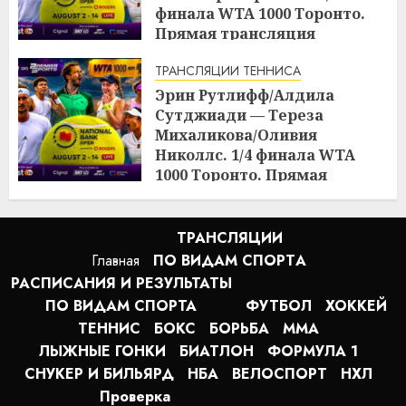
финала WTA 1000 Торонто.
Прямая трансляция
09.08.2026 в 23:00
ТРАНСЛЯЦИИ ТЕННИСА
17:03
09.08.2026
Эрин Рутлифф/Алдила
Сутджиади — Тереза
Михаликова/Оливия
Николлс. 1/4 финала WTA
1000 Торонто. Прямая
трансляция 09.08.2026 в 19:30
17:01
09.08.2026
ТРАНСЛЯЦИИ
Главная
ПО ВИДАМ СПОРТA
РАСПИСАНИЯ И РЕЗУЛЬТАТЫ
ПО ВИДАМ СПОРТА
ФУТБОЛ
ХОККЕЙ
ТЕННИС
БОКС
БОРЬБА
MMA
ЛЫЖНЫЕ ГОНКИ
БИАТЛОН
ФОРМУЛА 1
СНУКЕР И БИЛЬЯРД
НБА
ВЕЛОСПОРТ
НХЛ
Проверка