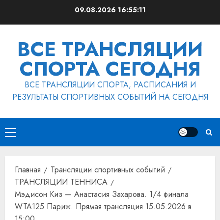
Перейти
09.08.2026
16:55:12
к
содержимому
ВСЕ ТРАНСЛЯЦИИ
СПОРТА СЕГОДНЯ
ВСЕ ТРАНСЛЯЦИИ СПОРТА, РАСПИСАНИЯ И
РЕЗУЛЬТАТЫ СПОРТИВНЫХ СОБЫТИЙ НА СЕГОДНЯ
Основное
меню
Главная
Трансляции спортивных событий
ТРАНСЛЯЦИИ ТЕННИСА
Мэдисон Киз — Анастасия Захарова. 1/4 финала
WTA125 Париж. Прямая трансляция 15.05.2026 в
15:00