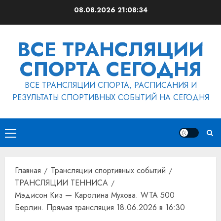
Перейти
08.08.2026
21:08:34
к
содержимому
ВСЕ ТРАНСЛЯЦИИ
СПОРТА СЕГОДНЯ
ВСЕ ТРАНСЛЯЦИИ СПОРТА, РАСПИСАНИЯ И
РЕЗУЛЬТАТЫ СПОРТИВНЫХ СОБЫТИЙ НА СЕГОДНЯ
Основное
меню
Главная
Трансляции спортивных событий
ТРАНСЛЯЦИИ ТЕННИСА
Мэдисон Киз — Каролина Мухова. WTA 500
Берлин. Прямая трансляция 18.06.2026 в 16:30