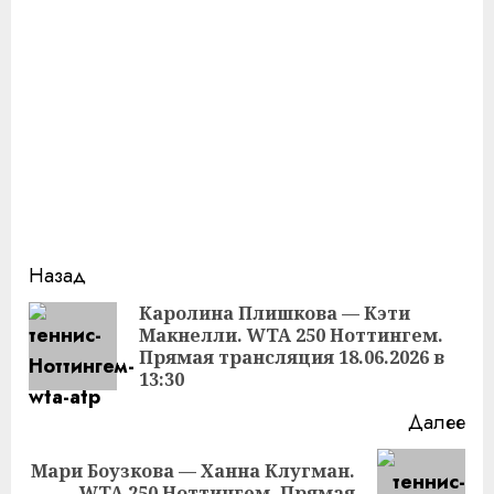
Продолжить
Назад
чтение
Каролина Плишкова — Кэти
Макнелли. WTA 250 Ноттингем.
Пр
Прямая трансляция 18.06.2026 в
за
13:30
Далее
Мари Боузкова — Ханна Клугман.
Следующая
WTA 250 Ноттингем. Прямая