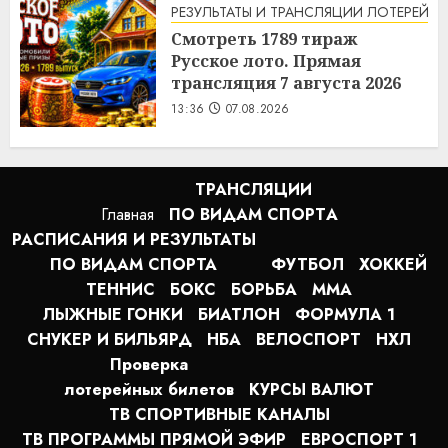
РЕЗУЛЬТАТЫ И ТРАНСЛЯЦИИ ЛОТЕРЕЙ
Смотреть 1789 тираж
Русское лото. Прямая
трансляция 7 августа 2026
13:36
07.08.2026
ТРАНСЛЯЦИИ
Главная
ПО ВИДАМ СПОРТA
РАСПИСАНИЯ И РЕЗУЛЬТАТЫ
ПО ВИДАМ СПОРТА
ФУТБОЛ
ХОККЕЙ
ТЕННИС
БОКС
БОРЬБА
MMA
ЛЫЖНЫЕ ГОНКИ
БИАТЛОН
ФОРМУЛА 1
СНУКЕР И БИЛЬЯРД
НБА
ВЕЛОСПОРТ
НХЛ
Проверка
лотерейных билетов
КУРСЫ ВАЛЮТ
ТВ СПОРТИВНЫЕ КАНАЛЫ
ТВ ПРОГРАММЫ ПРЯМОЙ ЭФИР
ЕВРОСПОРТ 1