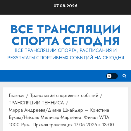
Перейти
07.08.2026
к
содержимому
ВСЕ ТРАНСЛЯЦИИ
СПОРТА СЕГОДНЯ
ВСЕ ТРАНСЛЯЦИИ СПОРТА, РАСПИСАНИЯ И
РЕЗУЛЬТАТЫ СПОРТИВНЫХ СОБЫТИЙ НА СЕГОДНЯ
Главная
Трансляции спортивных событий
ТРАНСЛЯЦИИ ТЕННИСА
Мирра Андреева/Диана Шнайдер — Кристина
Букша/Николь Меличар-Мартинез. Финал WTA
1000 Рим. Прямая трансляция 17.05.2026 в 13:00