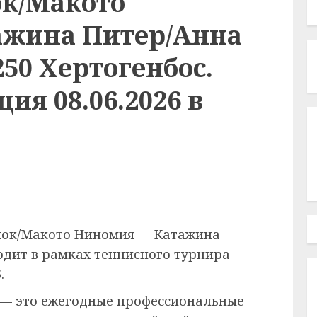
к/Макото
ажина Питер/Анна
50 Хертогенбос.
ия 08.06.2026 в
нок/Макото Ниномия — Катажина
дит в рамках теннисного турнира
.
— это ежегодные профессиональные