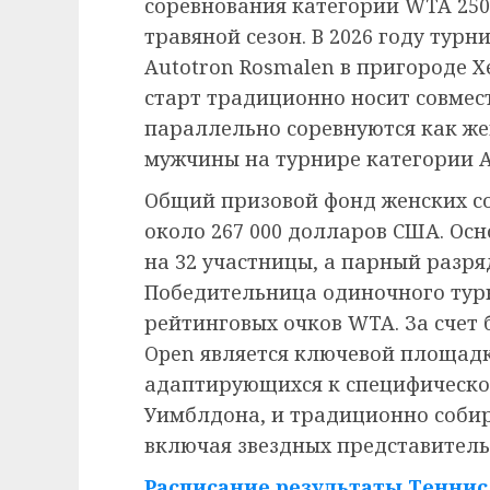
соревнования категории WTA 25
травяной сезон. В 2026 году турн
Autotron Rosmalen в пригороде Х
старт традиционно носит совмес
параллельно соревнуются как же
мужчины на турнире категории A
Общий призовой фонд женских со
около 267 000 долларов США. Ос
на 32 участницы, а парный разря
Победительница одиночного турн
рейтинговых очков WTA. За счет
Open является ключевой площадк
адаптирующихся к специфическо
Уимблдона, и традиционно собир
включая звездных представитель
Расписание результаты Теннис