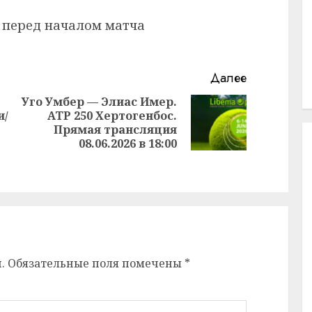
 перед началом матча
Далее
Уго Умбер — Элиас Имер.
и/
ATP 250 Хертогенбос.
Следующая
Прямая трансляция
Предыдущая
запись:
08.06.2026 в 18:00
запись:
.
Обязательные поля помечены
*