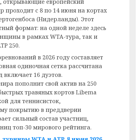
0, открывающие европейский
ир проходит с 8 по 14 июня на кортах
ертогенбоса (Нидерланды). Этот
тный формат: на одной неделе здесь
нщины в рамках WTA-тура, так и
TP 250.
ревнований в 2026 году составляет
новная одиночная сетка рассчитана
д включает 16 дуэтов.
ира пополнит свой актив на 250
 быстрых травяных кортов Libema
ой для теннисисток,
му покрытию в преддверии
ает сильный состав участниц,
ниц топ-30 мирового рейтинга.
 турниры WTA и ATP. 8 июня 2026