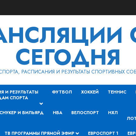
РАНСЛЯЦИИ 
СЕГОДНЯ
СПОРТА, РАСПИСАНИЯ И РЕЗУЛЬТАТЫ СПОРТИВНЫХ СО
Я И РЕЗУЛЬТАТЫ
ФУТБОЛ
ХОККЕЙ
ТЕННИС
ДАМ СПОРТА
СНУКЕР И БИЛЬЯРД
НБА
ВЕЛОСПОРТ
НХЛ
ЛОТ
ТВ ПРОГРАММЫ ПРЯМОЙ ЭФИР
ЕВРОСПОРТ 1
ЕВР