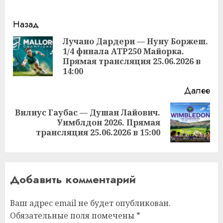
Продолжить
Назад
чтение
Лучано Дардери — Нуну Боржеш.
1/4 финала ATP250 Майорка.
Пр
Прямая трансляция 25.06.2026 в
за
14:00
Далее
Вилиус Гаубас — Душан Лайович.
Следующая
Уимблдон 2026. Прямая
запись:
трансляция 25.06.2026 в 15:00
Добавить комментарий
Ваш адрес email не будет опубликован.
Обязательные поля помечены
*