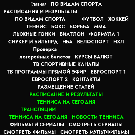
Главная
ПО ВИДАМ СПОРТA
РАСПИСАНИЯ И РЕЗУЛЬТАТЫ
ПО ВИДАМ СПОРТА
ФУТБОЛ
ХОККЕЙ
ТЕННИС
БОКС
БОРЬБА
MMA
ЛЫЖНЫЕ ГОНКИ
БИАТЛОН
ФОРМУЛА 1
СНУКЕР И БИЛЬЯРД
НБА
ВЕЛОСПОРТ
НХЛ
Проверка
лотерейных билетов
КУРСЫ ВАЛЮТ
ТВ СПОРТИВНЫЕ КАНАЛЫ
ТВ ПРОГРАММЫ ПРЯМОЙ ЭФИР
ЕВРОСПОРТ 1
ЕВРОСПОРТ 2
КОНТАКТЫ
РАЗМЕЩЕНИЕ СТАТЕЙ
РАСПИСАНИЕ И РЕЗУЛЬТАТЫ
ТЕННИСА НА СЕГОДНЯ
ТРАНСЛЯЦИИ
ТЕННИСА НА СЕГОДНЯ
НОВОСТИ ТЕННИСА
ФИЛЬМЫ И СЕРИАЛЫ
СМОТРЕТЬ СЕРИАЛЫ
СМОТРЕТЬ ФИЛЬМЫ
СМОТРЕТЬ МУЛЬТФИЛЬМЫ