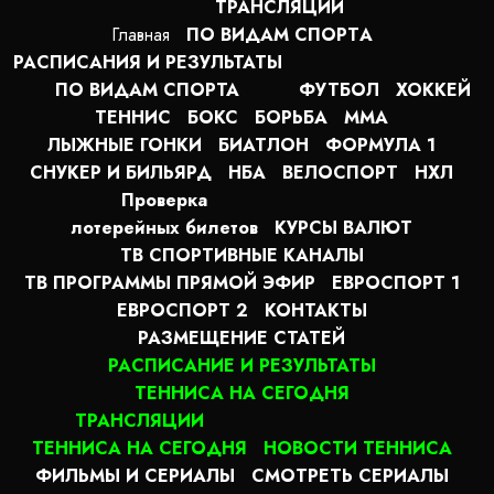
ТРАНСЛЯЦИИ
Главная
ПО ВИДАМ СПОРТA
РАСПИСАНИЯ И РЕЗУЛЬТАТЫ
ПО ВИДАМ СПОРТА
ФУТБОЛ
ХОККЕЙ
ТЕННИС
БОКС
БОРЬБА
MMA
ЛЫЖНЫЕ ГОНКИ
БИАТЛОН
ФОРМУЛА 1
СНУКЕР И БИЛЬЯРД
НБА
ВЕЛОСПОРТ
НХЛ
Проверка
лотерейных билетов
КУРСЫ ВАЛЮТ
ТВ СПОРТИВНЫЕ КАНАЛЫ
ТВ ПРОГРАММЫ ПРЯМОЙ ЭФИР
ЕВРОСПОРТ 1
ЕВРОСПОРТ 2
КОНТАКТЫ
РАЗМЕЩЕНИЕ СТАТЕЙ
РАСПИСАНИЕ И РЕЗУЛЬТАТЫ
ТЕННИСА НА СЕГОДНЯ
ТРАНСЛЯЦИИ
ТЕННИСА НА СЕГОДНЯ
НОВОСТИ ТЕННИСА
ФИЛЬМЫ И СЕРИАЛЫ
СМОТРЕТЬ СЕРИАЛЫ