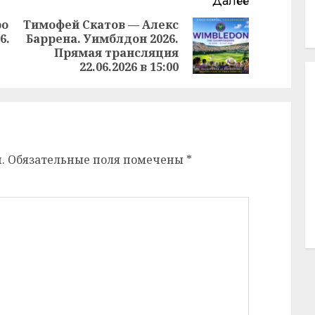
Далее
ро
Тимофей Скатов — Алекс
6.
Баррена. Уимблдон 2026.
Предыдущая
Следующая
Прямая трансляция
запись:
запись:
22.06.2026 в 15:00
.
Обязательные поля помечены
*