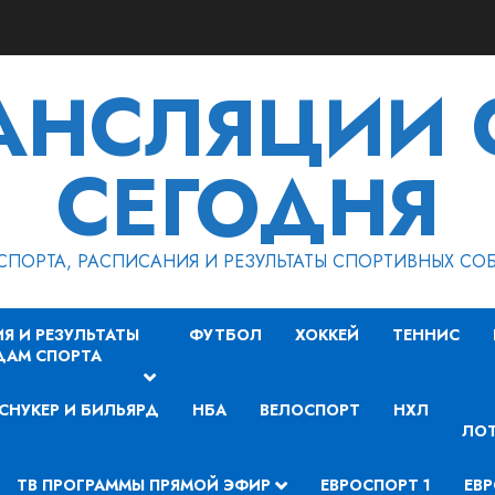
РАНСЛЯЦИИ 
СЕГОДНЯ
СПОРТА, РАСПИСАНИЯ И РЕЗУЛЬТАТЫ СПОРТИВНЫХ СО
Я И РЕЗУЛЬТАТЫ
ФУТБОЛ
ХОККЕЙ
ТЕННИС
ДАМ СПОРТА
СНУКЕР И БИЛЬЯРД
НБА
ВЕЛОСПОРТ
НХЛ
ЛОТ
ТВ ПРОГРАММЫ ПРЯМОЙ ЭФИР
ЕВРОСПОРТ 1
ЕВР