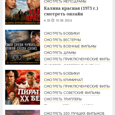
СМОТРЕТЬ МЕЛОДРАМЫ
Калина красная (1973 г.)
смотреть онлайн
4:55
10.08.2026
СМОТРЕТЬ БОЕВИКИ
СМОТРЕТЬ ВЕСТЕРНЫ
СМОТРЕТЬ ВОЕННЫЕ ФИЛЬМЫ
СМОТРЕТЬ ДРАМЫ
СМОТРЕТЬ ПРИКЛЮЧЕНЧЕСКИЕ ФИЛЬМЫ
СМОТРЕТЬ СОВЕТСКИЕ ФИЛЬМЫ
СМОТРЕТЬ ТРИЛЛЕРЫ
СМОТРЕТЬ БОЕВИКИ
Свой среди чужих, чужой
СМОТРЕТЬ КРИМИНАЛ
среди своих (1974 г.)
СМОТРЕТЬ ПРИКЛЮЧЕНЧЕСКИЕ ФИЛЬМЫ
смотреть онлайн
СМОТРЕТЬ СОВЕТСКИЕ ФИЛЬМЫ
4:33
10.08.2026
СМОТРЕТЬ ТРИЛЛЕРЫ
Пираты ХХ века (1979)
смотреть онлайн
СМОТРЕТЬ 250 ЛУЧШИХ ФИЛЬМОВ