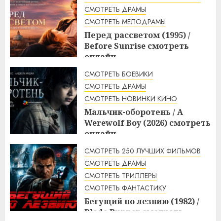
3:23
10.08.2026
СМОТРЕТЬ ДРАМЫ
СМОТРЕТЬ МЕЛОДРАМЫ
Перед рассветом (1995) /
Before Sunrise смотреть
онлайн
3:10
10.08.2026
СМОТРЕТЬ БОЕВИКИ
СМОТРЕТЬ ДРАМЫ
СМОТРЕТЬ НОВИНКИ КИНО
Мальчик-оборотень / A
Werewolf Boy (2026) смотреть
онлайн
3:10
10.08.2026
СМОТРЕТЬ 250 ЛУЧШИХ ФИЛЬМОВ
СМОТРЕТЬ ДРАМЫ
СМОТРЕТЬ ТРИЛЛЕРЫ
СМОТРЕТЬ ФАНТАСТИКУ
Бегущий по лезвию (1982) /
Blade Runner смотреть