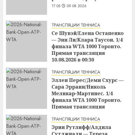
17:05
09.08.2026
ТРАНСЛЯЦИИ ТЕННИСА
Се Шувэй/Елена Остапенко
— Энн Ли/Клара Таусон. 1/4
финала WTA 1000 Торонто.
Прямая трансляция
10.08.2026 в 00:30
17:04
09.08.2026
ТРАНСЛЯЦИИ ТЕННИСА
Эллен Перес/Деми Схурс —
Сара Эррани/Николь
Меликар-Мартинес. 1/4
финала WTA 1000 Торонто.
Прямая трансляция
09.08.2026 в 23:00
ТРАНСЛЯЦИИ ТЕННИСА
17:03
09.08.2026
Эрин Рутлифф/Алдила
Сутджиади — Тереза