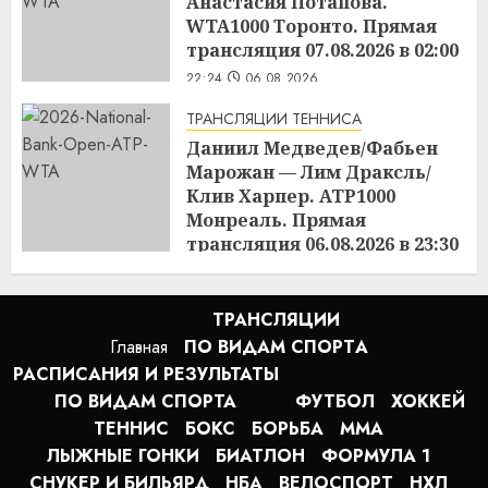
Анастасия Потапова.
WTA1000 Торонто. Прямая
трансляция 07.08.2026 в 02:00
22:24
06.08.2026
ТРАНСЛЯЦИИ ТЕННИСА
Даниил Медведев/Фабьен
Марожан — Лим Драксль/
Клив Харпер. ATP1000
Монреаль. Прямая
трансляция 06.08.2026 в 23:30
22:23
06.08.2026
ТРАНСЛЯЦИИ
Главная
ПО ВИДАМ СПОРТA
РАСПИСАНИЯ И РЕЗУЛЬТАТЫ
ПО ВИДАМ СПОРТА
ФУТБОЛ
ХОККЕЙ
ТЕННИС
БОКС
БОРЬБА
MMA
ЛЫЖНЫЕ ГОНКИ
БИАТЛОН
ФОРМУЛА 1
СНУКЕР И БИЛЬЯРД
НБА
ВЕЛОСПОРТ
НХЛ