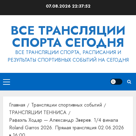
Перейти
07.08.2026
22:37:53
к
содержимому
ВСЕ ТРАНСЛЯЦИИ
СПОРТА СЕГОДНЯ
ВСЕ ТРАНСЛЯЦИИ СПОРТА, РАСПИСАНИЯ И
РЕЗУЛЬТАТЫ СПОРТИВНЫХ СОБЫТИЙ НА СЕГОДНЯ
Основное
меню
Главная
Трансляции спортивных событий
ТРАНСЛЯЦИИ ТЕННИСА
Рафаэль Ходар — Александр Зверев. 1/4 финала
Roland Garros 2026. Прямая трансляция 02.06.2026
в 16:00