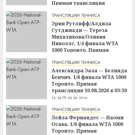
Прямая трансляция
09.08.2026 в 23:00
ТРАНСЛЯЦИИ ТЕННИСА
17:03
09.08.2026
Эрин Рутлифф/Алдила
Сутджиади — Тереза
Михаликова/Оливия
Николлс. 1/4 финала WTA
1000 Торонто. Прямая
трансляция 09.08.2026 в 19:30
ТРАНСЛЯЦИИ ТЕННИСА
17:01
09.08.2026
Александра Эала — Белинда
Бенчич. 1/8 финала WTA 1000
Торонто. Прямая
трансляция 10.08.2026 в 03:30
16:54
09.08.2026
ТРАНСЛЯЦИИ ТЕННИСА
Лейла Фернандес — Наоми
Осака. 1/8 финала WTA 1000
Торонто. Прямая