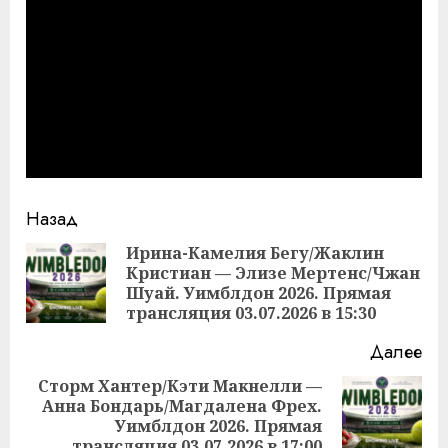
Продолжить
Назад
чтение
Ирина-Камелия Бегу/Жаклин
Кристиан — Элизе Мертенс/Чжан
Пр
Шуай. Уимблдон 2026. Прямая
за
трансляция 03.07.2026 в 15:30
Далее
Сторм Хантер/Кэти Макнелли —
Анна Бондарь/Магдалена Фрех.
Следующая
Уимблдон 2026. Прямая
запись:
трансляция 03.07.2026 в 17:00