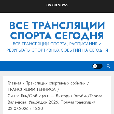
Перейти
09.08.2026
к
содержимому
ВСЕ ТРАНСЛЯЦИИ
СПОРТА СЕГОДНЯ
ВСЕ ТРАНСЛЯЦИИ СПОРТА, РАСПИСАНИЯ И
РЕЗУЛЬТАТЫ СПОРТИВНЫХ СОБЫТИЙ НА СЕГОДНЯ
Главная
Трансляции спортивных событий
ТРАНСЛЯЦИИ ТЕННИСА
Синью Янь/Сюй Ифань — Виктория Голубич/Тереза
Валентова. Уимблдон 2026. Прямая трансляция
03.07.2026 в 16:30