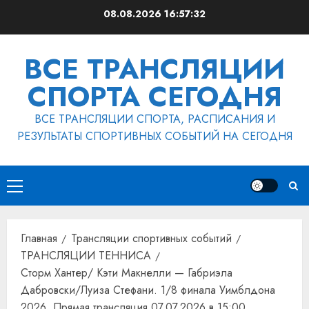
Перейти
08.08.2026
16:57:32
к
содержимому
ВСЕ ТРАНСЛЯЦИИ
СПОРТА СЕГОДНЯ
ВСЕ ТРАНСЛЯЦИИ СПОРТА, РАСПИСАНИЯ И
РЕЗУЛЬТАТЫ СПОРТИВНЫХ СОБЫТИЙ НА СЕГОДНЯ
Основное
меню
Главная
Трансляции спортивных событий
ТРАНСЛЯЦИИ ТЕННИСА
Сторм Хантер/ Кэти Макнелли — Габриэла
Дабровски/Луиза Стефани. 1/8 финала Уимблдона
2026. Прямая трансляция 07.07.2026 в 15:00