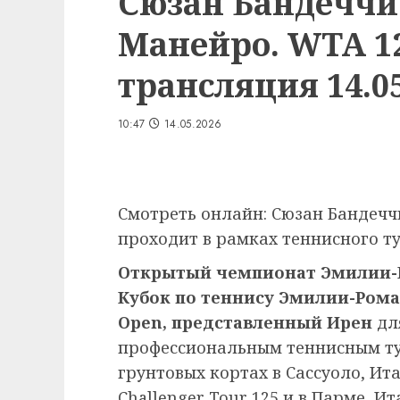
Сюзан Бандеччи
Манейро. WTA 1
трансляция 14.05
10:47
14.05.2026
Смотреть онлайн: Сюзан Бандечч
проходит в рамках теннисного ту
Открытый чемпионат Эмилии-Р
Кубок по теннису Эмилии-Ром
Open, представленный Ирен
дл
профессиональным теннисным ту
грунтовых кортах в Сассуоло, Ита
Challenger Tour 125 и в Парме, И