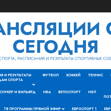
РАНСЛЯЦИИ 
СЕГОДНЯ
СПОРТА, РАСПИСАНИЯ И РЕЗУЛЬТАТЫ СПОРТИВНЫХ СО
Я И РЕЗУЛЬТАТЫ
ФУТБОЛ
ХОККЕЙ
ТЕННИС
ДАМ СПОРТА
СНУКЕР И БИЛЬЯРД
НБА
ВЕЛОСПОРТ
НХЛ
ЛОТ
ТВ ПРОГРАММЫ ПРЯМОЙ ЭФИР
ЕВРОСПОРТ 1
ЕВР