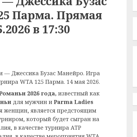
 — Джессика Бузас
25 Парма. Прямая
.2026 в 17:30
и — Джессика Бузас Манейро. Игра
рнира WTA 125 Парма. 14 мая 2026.
оманьи 2026 года,
известный как
аньи
для мужчин и
Parma Ladies
я женщин, является предстоящим
рниром, который будет сыгран на
лия, в качестве турнира ATP
талия, в качестве мероприятия WTA