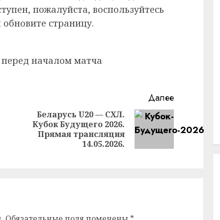
ступен, пожалуйста, воспользуйтесь
 обновите страницу.
 перед началом матча
Далее
Беларусь U20 — СХЛ.
Кубок Будущего 2026.
Следующая
Предыдущая
Прямая трансляция
запись:
запись:
14.05.2026.
.
Обязательные поля помечены
*