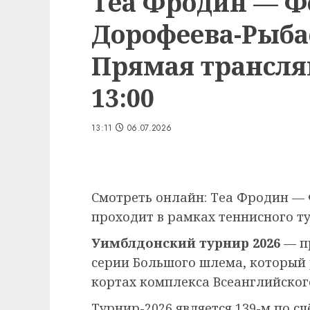
Теа Фродин — Ф
Дорофеева-Рыбас
Прямая трансляц
13:00
13:11
06.07.2026
Смотреть онлайн: Теа Фродин — 
проходит в рамках теннисного ту
Уимблдонский турнир 2026
— п
серии Большого шлема, который
кортах комплекса Всеанглийского
Турнир-2026 является 139-м по сч