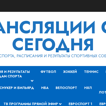
РАНСЛЯЦИИ 
СЕГОДНЯ
СПОРТА, РАСПИСАНИЯ И РЕЗУЛЬТАТЫ СПОРТИВНЫХ СО
Я И РЕЗУЛЬТАТЫ
ФУТБОЛ
ХОККЕЙ
ТЕННИС
ДАМ СПОРТА
СНУКЕР И БИЛЬЯРД
НБА
ВЕЛОСПОРТ
НХЛ
ЛОТ
ТВ ПРОГРАММЫ ПРЯМОЙ ЭФИР
ЕВРОСПОРТ 1
ЕВР