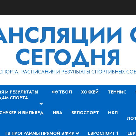
РАНСЛЯЦИИ 
СЕГОДНЯ
СПОРТА, РАСПИСАНИЯ И РЕЗУЛЬТАТЫ СПОРТИВНЫХ СО
Я И РЕЗУЛЬТАТЫ
ФУТБОЛ
ХОККЕЙ
ТЕННИС
ДАМ СПОРТА
СНУКЕР И БИЛЬЯРД
НБА
ВЕЛОСПОРТ
НХЛ
ЛОТ
ТВ ПРОГРАММЫ ПРЯМОЙ ЭФИР
ЕВРОСПОРТ 1
ЕВР