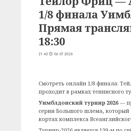
Тейлор Фриц — 
1/8 финала Уимб
Прямая трансляц
18:30
21:45
06.07.2026
Смотреть онлайн 1/8 финала: Те
проходит в рамках теннисного ту
Уимблдонский турнир 2026
— п
серии Большого шлема, который
кортах комплекса Всеанглийского
Турнир-2026 является 139-м по сч